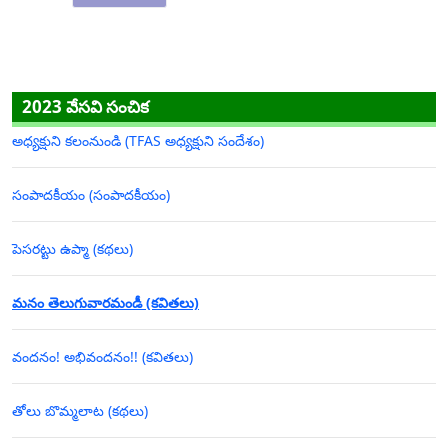
2023 వేసవి సంచిక
అధ్యక్షుని కలంనుండి (TFAS అధ్యక్షుని సందేశం)
సంపాదకీయం (సంపాదకీయం)
పెసరట్టు ఉప్మా (కథలు)
మనం తెలుగువారమండీ (కవితలు)
వందనం! అభివందనం!! (కవితలు)
తోలు బొమ్మలాట (కథలు)