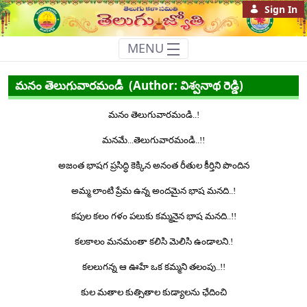
Sign In
MENU
మనం తెలుగువారమండీ
మనం తెలుగువారమండీ (Author: విశ్వనాథ రెడ్డి)
మనం
తెలుగువారమండి..!
మనమే...
తెలుగువారమండి..!!
అజంత భాషగ
ప్రసిద్ధి కెక్కిన
అనంత రీతుల
కీర్తిని పొందిన
అమ్మ లాంటి ప్రేమ ఉన్న
అందమైన భాష మనది..!
కపుల కలం గళం పలుకు
కమ్మనైన భాష మనది..!!
కలకాలం మనమంతా
కలిసి మెలిసి ఉండాలని.!
కలలుగన్న ఆ ఊహే
ఒక కమ్మని తలంపు..!!
కుల మతాల కుత్సితాల కుడ్యాలను ఛేదించి