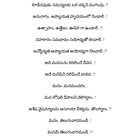
కూడినపుడు సమస్యలకు
ఒక చక్కని ముగింపు..!!
అనురాగం, ఆప్యాయత హృదయంలో నిండాలి..!
ఉత్సాహం, ఉత్తేజం..
ఊపిరి గా ఉండాలి..!!
సహకారం సమభావం
సయోధ్యతో కలవాలి..!
అన్యోన్యత ఆప్యాయత అయోధ్యగా నిలవాలి..!!
అది మనసును కదిలించే
దీవెన...!
అదే మనిషిని గెలిపించే
భావన..!!
మనం..
మనమందరం...
మన లోపలి దీపాలని
వెలిగిద్దాం..!
అశేష వైషమ్యాలను అసూయా చీకట్లను..
తొలగిద్దాం..!!
మనం..
తెలుగువారమండి..!
మనమే
తెలుగువారమండి..!!