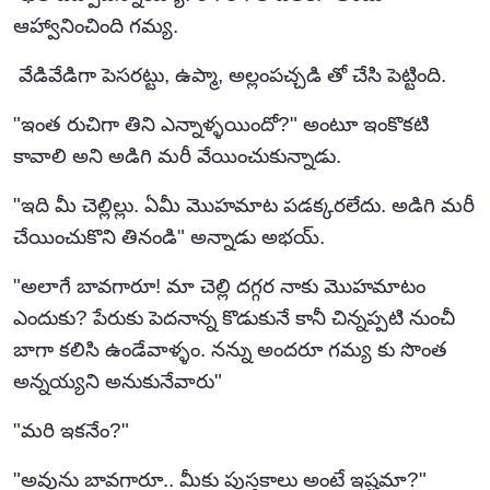
ఆహ్వానించింది గమ్య.
వేడివేడిగా పెసరట్టు, ఉప్మా, అల్లంపచ్చడి తో చేసి పెట్టింది.
"ఇంత రుచిగా తిని ఎన్నాళ్ళయిందో?" అంటూ ఇంకొకటి
కావాలి అని అడిగి మరీ వేయించుకున్నాడు.
"ఇది మీ చెల్లిల్లు. ఏమీ మొహమాట పడక్కరలేదు. అడిగి మరీ
చేయించుకొని తినండి" అన్నాడు అభయ్.
"అలాగే బావగారూ! మా చెల్లి దగ్గర నాకు మొహమాటం
ఎందుకు? పేరుకు పెదనాన్న కొడుకునే కానీ చిన్నప్పటి నుంచీ
బాగా కలిసి ఉండేవాళ్ళం. నన్ను అందరూ గమ్య కు సొంత
అన్నయ్యని అనుకునేవారు"
"మరి ఇకనేం?"
"అవును బావగారూ.. మీకు పుస్తకాలు అంటే ఇష్టమా?"