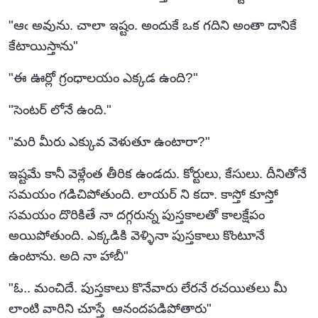
"ఆఁ అవును. చాలా ఇష్టం. అందుకే ఒక గదిని అంతా దానికే
కేటాయిస్తాను"
"ఈ ఊర్లో గ్రంధాలయం ఎక్కడ ఉంది?"
"సెంటర్ లోనే ఉంది."
"మరి మీరు ఎక్కువ వెళుతూ ఉంటారా?"
ఇష్టమే కానీ వెళ్లేంత తీరిక ఉండదు. కోర్టులు, కేసులు. దీనితోనే
సమయం గడిచిపోతుంది. లాయర్ ని కదా. కాస్తో కూస్తో
సమయం దొరికితే నా దగ్గరున్న పుస్తకాలతో కాలక్షేపం
అయిపోతుంది. ఎక్కడికి వెళ్ళినా పుస్తకాలు కొంటూనే
ఉంటాను. అది నా హాబీ"
"ఓ.. మంచిదే. పుస్తకాలు కొనేవారు లేరనే రచయితలు మీ
లాంటి వారిని చూస్తే ఆనందపడిపోతారు"