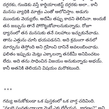
దగ్గరకు, గుండెకు వస్తే కార్డియాలజిస్ట్ దగ్గరకు అలా.. కానీ
మనసు వ్యాధికి మాత్రం ఎంతో ఆలోచిస్తాం. అడుగు
ముందుకు వెయ్యలేం. అదేమీ తప్పు కాదని తెలిసినా. అందుకే
తన జబ్బును తానే పోగొట్టుకోవాలనుకున్నాడు. రోజూ
ధ్యానంలో తన మనసుకు తనే సలహాలు ఇచ్చుకునేవాడు.
తాను ఎత్తును చూసి భయపడనని. అది క్రమంగా తనలో
మార్పును తెస్తోంది అని గ్రహించి దానినే అవలంబించాడు.
ఫలితం ఇప్పుడు మెట్లు ఎక్కాలన్నా తనకేమీ అనిపించటం
లేదు. అది తను సాధించిన విజయం అనుకున్నాడు అభయ్.
కానీ అతనికి తెలియని విషయం మరొకటుంది.
* * *
గమ్య అనుకోకుండా ఒక పుస్తకంలో ఒక వార్త చదివింది.
"నలభై సంవత్సరాలుగా మెట్లే ఎక్కలేదీయన.. కారణం?" అని.