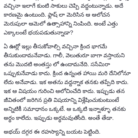
వచ్చినా ఇలాగే కుంటి సాకులు చెప్పి వద్దంటున్నాడు. అదే
కారణమై ఉంటుంది. ఫ్లాష్ లా మెరిసిన ఆ ఆలోచన
మెరుపులా ఆమెలో ఉత్సాహాన్ని నింపింది. అంటే ఎత్తు
ఎక్కాలంటే భయపడుతున్నాడా?
ఏ ఊర్లో ఇల్లు తీసుకోవాల్సి వచ్చినా క్రింద భాగమే
తీసుకుందామనేవాడు. గాలీ, వెలుతురూ బాగా వస్తాయని
తను మొదటి అంతస్తు లో ఉందామనేది. ససేమిరా
ఒప్పుకునేవాడు కాదు. క్రింద ఉన్నంత హాయి మరి దేనిలోనూ
లేదు అనేవాడు. ఇక అతను వద్దన్నాక తనకు తప్పేది కాదు.
ఇక ఆ విషయం గురించి ఆలోచించేది కాదు. ఇప్పుడు తన
జీవితంలో జరిగిన ప్రతి విషయాన్ని విశ్లేషించుకుంటుంటే
అన్నిటికీ సమాధానం ఒక్కటే. ఆ ఒక్కటి ఇన్నాళ్ళూ తనకు
అర్ధం కాలేదు. ఇప్పుడు అర్ధమవుతోంది. అంతే తేడా.
అభయ్ దగ్గర ఈ రహస్యాన్ని బయట పెట్టింది.