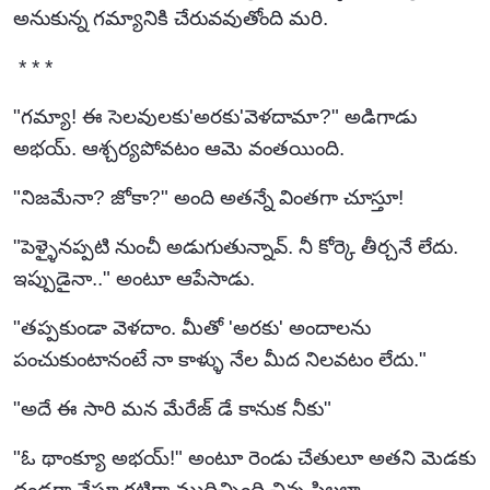
అనుకున్న గమ్యానికి చేరువవుతోంది మరి.
* * *
"గమ్యా! ఈ సెలవులకు'అరకు'వెళదామా?" అడిగాడు
అభయ్. ఆశ్చర్యపోవటం ఆమె వంతయింది.
"నిజమేనా? జోకా?" అంది అతన్నే వింతగా చూస్తూ!
"పెళ్ళైనప్పటి నుంచీ అడుగుతున్నావ్. నీ కోర్కె తీర్చనే లేదు.
ఇప్పుడైనా.." అంటూ ఆపేసాడు.
"తప్పకుండా వెళదాం. మీతో 'అరకు' అందాలను
పంచుకుంటానంటే నా కాళ్ళు నేల మీద నిలవటం లేదు."
"అదే ఈ సారి మన మేరేజ్ డే కానుక నీకు"
"ఓ థాంక్యూ అభయ్!" అంటూ రెండు చేతులూ అతని మెడకు
దండగా వేస్తూ గట్టిగా ముద్దిచ్చింది చిన్న పిల్లలా.