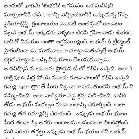
అందులో భాగమే 'శుభకర్' ఆగమనం. ఒక మనిషిని
మార్చటానికి తన కాలాన్ని వెచ్చించటానికి ఒప్పుకున్న గొప్ప
సైకియాట్రిస్ట్. గ్రంథాలయం మొదటి అంతస్తులో ఉండటం
వల్లనే అభయ్ అక్కడకు వెళ్ళటం లేదని గ్రహించాడు శుభకర్.
దానితో విషయం అంతా అర్ధమయ్యింది. అభయ్ కి ట్రీట్మెంట్
ప్రారంభించాడు. మామూలుగా మాట్లాడుతున్నట్లే అభయ్
దగ్గర మాట్లాడి అన్ని విషయాలు తెలుసుకున్నాడు.
అతనిచ్చిన మందులను ప్రొద్దున టీ లో కలిపి ఇచ్చేది. అలాగే
రాత్రిపూట నిద్ర పోయే ముందు కూడా పాలలో కలిపి ఇచ్చేది
గమ్య. ఇలా త్రాగితే మీకు నిద్ర బాగా పడుతుందని అభయ్ ని
నమ్మించింది. అలా వారిద్దరూ పడ్డ శ్రమ ఫలించింది. దానికి
తోడు అభయ్ సంకల్పం కూడా బలాన్ని చేకూర్చింది. అలా
గమ్య తన గమ్యాన్ని చేరుకుంది. ఇప్పుడు అభయ్ భుజం
మీద తలవాల్చి అరకు అందాలను ఆనందంగా తిలకిస్తోంది.
మరి పేరుకు తగ్గట్టు ఇప్పుడు అభయ్ భయం లేని అభయ్