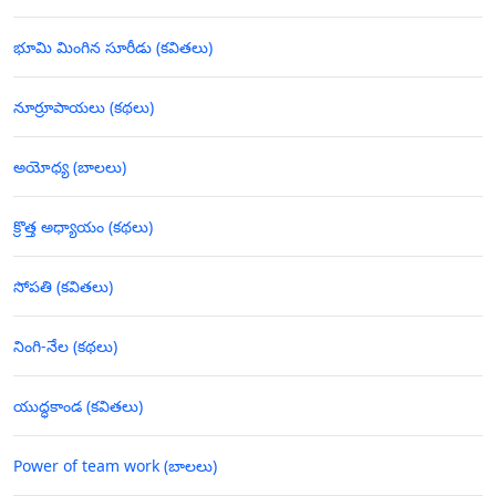
భూమి మింగిన సూరీడు (కవితలు)
నూర్రూపాయలు (కథలు)
అయోధ్య (బాలలు)
క్రొత్త అధ్యాయం (కథలు)
సోపతి (కవితలు)
నింగి-నేల (కథలు)
యుద్ధకాండ (కవితలు)
Power of team work (బాలలు)