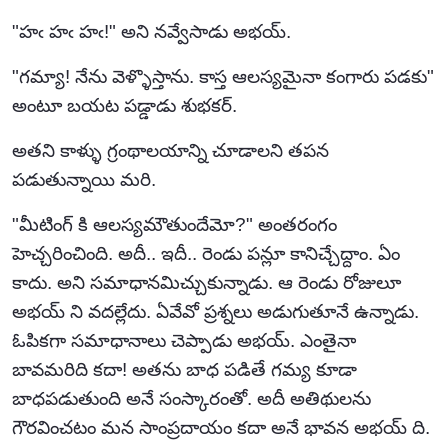
"హఁ హఁ హఁ!" అని నవ్వేసాడు అభయ్.
"గమ్యా! నేను వెళ్ళొస్తాను. కాస్త ఆలస్యమైనా కంగారు పడకు"
అంటూ బయట పడ్డాడు శుభకర్.
అతని కాళ్ళు గ్రంథాలయాన్ని చూడాలని తపన
పడుతున్నాయి మరి.
"మీటింగ్ కి ఆలస్యమౌతుందేమో?" అంతరంగం
హెచ్చరించింది. అదీ.. ఇదీ.. రెండు పన్లూ కానిచ్చేద్దాం. ఏం
కాదు. అని సమాధానమిచ్చుకున్నాడు. ఆ రెండు రోజులూ
అభయ్ ని వదల్లేదు. ఏవేవో ప్రశ్నలు అడుగుతూనే ఉన్నాడు.
ఓపికగా సమాధానాలు చెప్పాడు అభయ్. ఎంతైనా
బావమరిది కదా! అతను బాధ పడితే గమ్య కూడా
బాధపడుతుంది అనే సంస్కారంతో. అదీ అతిథులను
గౌరవించటం మన సాంప్రదాయం కదా అనే భావన అభయ్ ది.