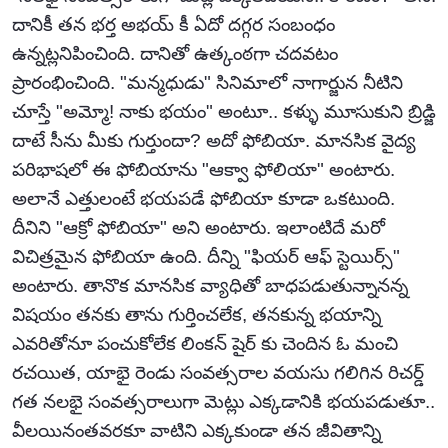
దానికీ తన భర్త అభయ్ కీ ఏదో దగ్గర సంబంధం
ఉన్నట్లనిపించింది. దానితో ఉత్కంఠగా చదవటం
ప్రారంభించింది. "మన్మధుడు" సినిమాలో నాగార్జున నీటిని
చూస్తే "అమ్మో! నాకు భయం" అంటూ.. కళ్ళు మూసుకుని బ్రిడ్జి
దాటే సీను మీకు గుర్తుందా? అదో ఫోబియా. మానసిక వైద్య
పరిభాషలో ఈ ఫోబియాను "ఆక్వా ఫోలియా" అంటారు.
అలానే ఎత్తులంటే భయపడే ఫోబియా కూడా ఒకటుంది.
దీనిని "ఆక్రో ఫోబియా" అని అంటారు. ఇలాంటిదే మరో
విచిత్రమైన ఫోబియా ఉంది. దీన్ని "ఫియర్ ఆఫ్ స్టెయిర్స్"
అంటారు. తానొక మానసిక వ్యాధితో బాధపడుతున్నానన్న
విషయం తనకు తాను గుర్తించలేక, తనకున్న భయాన్ని
ఎవరితోనూ పంచుకోలేక లింకన్ షైర్ కు చెందిన ఓ మంచి
రచయిత, యాభై రెండు సంవత్సరాల వయసు గలిగిన రిచర్డ్
గత నలభై సంవత్సరాలుగా మెట్లు ఎక్కడానికి భయపడుతూ..
వీలయినంతవరకూ వాటిని ఎక్కకుండా తన జీవితాన్ని