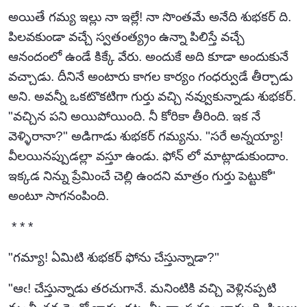
అయితే గమ్య ఇల్లు నా ఇల్లే! నా సొంతమే అనేది శుభకర్ ది.
పిలవకుండా వచ్చే స్వతంత్య్రం ఉన్నా పిలిస్తే వచ్చే
ఆనందంలో ఉండే కిక్కే వేరు. అందుకే అది కూడా అందుకునే
వచ్చాడు. దీనినే అంటారు కాగల కార్యం గంధర్వుడే తీర్చాడు
అని. అవన్నీ ఒకటొకటిగా గుర్తు వచ్చి నవ్వుకున్నాడు శుభకర్.
"వచ్చిన పని అయిపోయింది. నీ కోరికా తీరింది. ఇక నే
వెళ్ళిరానా?" అడిగాడు శుభకర్ గమ్యను. "సరే అన్నయ్యా!
వీలయినప్పుడల్లా వస్తూ ఉండు. ఫోన్ లో మాట్లాడుకుందాం.
ఇక్కడ నిన్ను ప్రేమించే చెల్లి ఉందని మాత్రం గుర్తు పెట్టుకో"
అంటూ సాగనంపింది.
* * *
"గమ్యా! ఏమిటి శుభకర్ ఫోను చేస్తున్నాడా?"
"ఆఁ! చేస్తున్నాడు తరచుగానే. మనింటికి వచ్చి వెళ్లినప్పటి