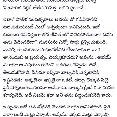
'సంసారం' దగ్గరే తేలేది 'గమ్య' అగమ్యంగానే!
ఇలాగే పాతిక సంవత్సరాలు అభయ్ తో గడిపేసానని
తలచుకుంటుంటే ఎంతో ఆశ్చర్యంగా అనిపిస్తుంది. ఇదో
చిదంబర రహస్యంగా తన జీవితంలో నిలిచిపోతుందా? దీనిని
తను ఛేదించలేదా? మనసును ఎన్నో సార్లు ప్రశ్నించుకుంది.
మనిషి తలచుకుంటే సాధించలేనిది లేదంటారుగా. మరి
తానెందుకు ఆ ప్రయత్నం చెయ్యకూడదు? అవును.. అభయ్
ఎలాగూ ఆ విషయం గురించి అడిగినా చెప్పడు. తనే
తెలుసుకోవాలి. సినిమా కెళ్ళినా బాల్కనీకి వెళ్ళటానికి
ఇష్టపడడు. అక్కడైనా ఇక్కడైనా ఒకటే. డబ్బు లెక్కువ పెట్టి
పైకి వెళ్ళటం అవసరమా అనేవాడు. బాల్కనీ క్రిందే కదా మనం
కూర్చునేది. అదీ నిజమే కదా అని తను పట్టించుకునేది కాదు.
ఇప్పుడు అదే తన శోధనకి మొదటి మార్గం అనిపిస్తోంది. పైకి
వెళ్ళాలంటే మెట్లు ఎక్కాలి. అవును. ఎక్కడ మెట్లు ఎక్కాల్సి