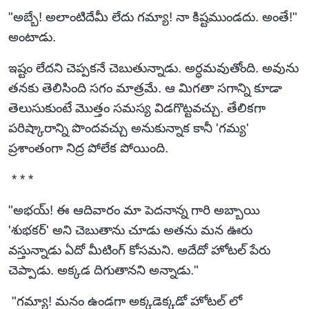
"అబ్బే! అలాంటిదేమీ లేదు గమ్యా! నా కిష్టముండదు. అంతే!"
అంటాడు.
ఇష్టం లేదని చెప్పకనే చెబుతున్నాడు. అర్ధమవుతోంది. అవును
తనకు తెలిసింది సగం మాత్రమే. ఆ మిగతా సగాన్ని కూడా
తెలుసుకుంటే మొత్తం సమస్య విడగొట్టవచ్చు. తేలికగా
పరిష్కారాన్ని పొందవచ్చు అనుకున్నాక కానీ 'గమ్య'
ప్రశాంతంగా నిద్ర పోలేక పోయింది.
* * *
"అభయ్! ఈ ఆదివారం మా పెదనాన్న గారి అబ్బాయి
'శుభకర్' అని చెబుతాను చూడు అతను మన ఊరు
వస్తున్నాడు ఏదో మీటింగ్ కోసమని. అదేదో హోటల్ పేరు
చెప్పాడు. అక్కడ దిగుతానని అన్నాడు."
"గమ్యా! మనం ఉండగా అక్కడెక్కడో హోటల్ లో