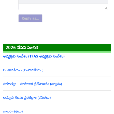
Reply as...
2026 వేసవి సంచిక
అధ్యక్షుని సందేశం (TFAS అధ్యక్షుని సందేశం)
సంపాదకీయం (సంపాదకీయం)
సాహిత్యం – సామాజిక ప్రయోజనం (వ్యాసం)
అమ్మకు శెలవు ప్రకటిద్దాం (కవితలు)
జాలరి (కథలు)