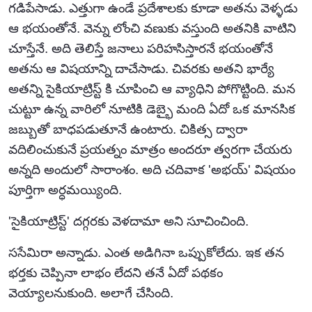
గడిపేసాడు. ఎత్తుగా ఉండే ప్రదేశాలకు కూడా అతను వెళ్ళడు
ఆ భయంతోనే. వెన్ను లోంచి వణుకు వస్తుంది అతనికి వాటిని
చూస్తేనే. అది తెలిస్తే జనాలు పరిహసిస్తారనే భయంతోనే
అతను ఆ విషయాన్ని దాచేసాడు. చివరకు అతని భార్యే
అతన్ని సైకియాట్రిస్ట్ కి చూపించి ఆ వ్యాధిని పోగొట్టింది. మన
చుట్టూ ఉన్న వారిలో నూటికి డెబ్భై మంది ఏదో ఒక మానసిక
జబ్బుతో బాధపడుతూనే ఉంటారు. చికిత్స ద్వారా
వదిలించుకునే ప్రయత్నం మాత్రం అందరూ త్వరగా చేయరు
అన్నది అందులో సారాంశం. అది చదివాక 'అభయ్' విషయం
పూర్తిగా అర్ధమయ్యింది.
'సైకియాట్రిస్ట్' దగ్గరకు వెళదామా అని సూచించింది.
ససేమిరా అన్నాడు. ఎంత అడిగినా ఒప్పుకోలేదు. ఇక తన
భర్తకు చెప్పినా లాభం లేదని తనే ఏదో పథకం
వెయ్యాలనుకుంది. అలాగే చేసింది.