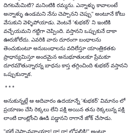
దిగటమేమిటి? మనింటికి రమ్మను. ఎన్నాళ్ళు కావాలంటే
అన్నాళ్ళు ఉండమని నేను చెప్పానని చెప్పు" అంటూనే కోటు
వేసుకుని వెళ్ళిపోయాడు. వెంటనే 'శుభకర్' ని ఇంటికి
వచ్చేయమని గట్టిగా చెప్పింది. వస్తానని ఒప్పుకునే దాకా
ఊరుకోలేదు. ఎవరికి వారు దూరంగా బంధాలను
తెంచుకుంటూ అనుబంధాలను వదిలేస్తూ యాంత్రికతకు
ప్రాధాన్యమిస్తూ అందమైన అనుభూతులకూ ప్రేమకూ
దూరమౌతున్నారన్న బాధను కాస్త తగ్గించింది శుభకర్ వస్తానని
ఒప్పుకున్నాక.
* * *
అనుకున్నట్లే ఆ ఆదివారం ఉదయాన్నే 'శుభకర్' విమానం లో
ప్రయాణం చేసి రెక్కలు లేని పక్షి అయిన తను రెక్కలున్న పక్షి
లాంటి దాంట్లోంచి ఊడి పడ్డానని రాగానే జోక్ చేసాడు.
"భలే చెప్పావన్నాయ్యా! రా! రా! లోపలికి!" అంటూ