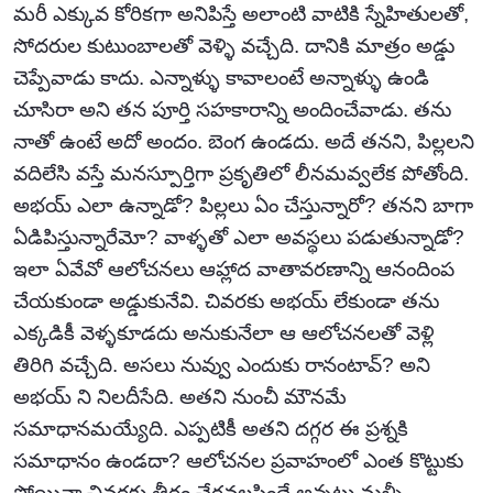
మరీ ఎక్కువ కోరికగా అనిపిస్తే అలాంటి వాటికి స్నేహితులతో,
సోదరుల కుటుంబాలతో వెళ్ళి వచ్చేది. దానికి మాత్రం అడ్డు
చెప్పేవాడు కాదు. ఎన్నాళ్ళు కావాలంటే అన్నాళ్ళు ఉండి
చూసిరా అని తన పూర్తి సహకారాన్ని అందించేవాడు. తను
నాతో ఉంటే అదో అందం. బెంగ ఉండదు. అదే తనని, పిల్లలని
వదిలేసి వస్తే మనస్పూర్తిగా ప్రకృతిలో లీనమవ్వలేక పోతోంది.
అభయ్ ఎలా ఉన్నాడో? పిల్లలు ఏం చేస్తున్నారో? తనని బాగా
ఏడిపిస్తున్నారేమో? వాళ్ళతో ఎలా అవస్థలు పడుతున్నాడో?
ఇలా ఏవేవో ఆలోచనలు ఆహ్లాద వాతావరణాన్ని ఆనందింప
చేయకుండా అడ్డుకునేవి. చివరకు అభయ్ లేకుండా తను
ఎక్కడికీ వెళ్ళకూడదు అనుకునేలా ఆ ఆలోచనలతో వెళ్లి
తిరిగి వచ్చేది. అసలు నువ్వు ఎందుకు రానంటావ్? అని
అభయ్ ని నిలదీసేది. అతని నుంచీ మౌనమే
సమాధానమయ్యేది. ఎప్పటికీ అతని దగ్గర ఈ ప్రశ్నకి
సమాధానం ఉండదా? ఆలోచనల ప్రవాహంలో ఎంత కొట్టుకు
పోయినా చివరకు తీరం చేరవలసిందే అన్నట్లు మళ్ళీ