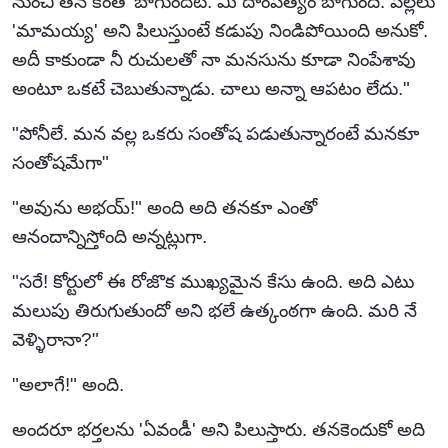
నుంచీ తన కెంతో బాగుందట. మీ దాంపత్యం బాగుంది. పిల్లలు
'మామయ్య' అని పిలుస్తుంటే కడుపు నిండిపోయింది అనుకో.
అదీ కాకుండా నీ రుచులతో నా మనసును కూడా నింపేశావు
అంటూ ఒకటే చెబుతున్నాడు. చాలు అన్నా ఆపటం లేదు."
"పోనీలే. మన వల్ల ఒకరు సంతోష పడుతున్నారంటే మనకూ
సంతోషమేగా"
"అవును అభయ్!" అంది అది తనకూ ఎంతో
ఆనందాన్నిస్తోంది అన్నట్లుగా.
"సరే! కోర్టులో ఈ రోజొక ముఖ్యమైన కేసు ఉంది. అది ఎటు
మలుపు తిరుగుతుందో అని భలే ఉత్కంఠగా ఉంది. మరి నే
వెళ్ళిరానా?"
"అలాగే!" అంది.
అందరూ భర్తలను 'ఏవండీ' అని పిలుస్తారు. తనకెందుకో అది