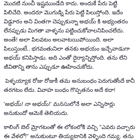
మొదటి నుంచీ ఇష్టముండేది కాదు. అందుకే పేరు పెట్టి
పిలిచేది. అందరూ మొగుడ్ని పేరు పెట్టి పిలుస్తోంది. ఇదేం
విడ్డూరం అని వింతగా చెప్పుకున్నా అభయ్ కి అభ్యంతరం
లేనప్పుడు మిగతా వాళ్ళను పట్టించుకోవాలనిపించలేదు.
అంతే! అలా పిలవటం అలవాటయిపోయింది. అలా
పిలుస్తుంటే.. భగవంతునిలా తనకు అభయం ఇచ్చేవాడుగా
అభయ్ కనిపిస్తాడు. అది ఎంతో ధైర్యాన్నిస్తోంది. తను లేని
జీవితాన్ని తాను ఎప్పుడూ ఊహించుకోదు.
పెళ్ళయ్యాక రోజు రోజుకీ తమ అనుబంధం పెరుగుతోందే కానీ
తరగటం లేదు. వివాహ బంధం గొప్పతనం అదే కదా!
'అభయ్! నా అభయ్!' మనసులోనే అలా ఎన్నిసార్లు
అనుకుందో ఆమెకే తెలియదు.
కాలింగ్ బెల్ మ్రోగటంతో ఈ లోకంలోకి వచ్చి "ఎవరు వచ్చారు
ఈ వేళలో!" అనుకుంటూ తియ్యటానికి వెళ్ళింది గమ్య. తను