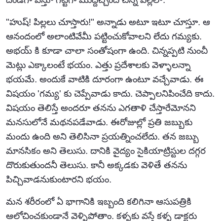
"హుష్! పిల్లలు చూస్తారు!" అన్నాడు అటూ ఇటూ చూస్తూ. ఆ
ఆనందంలో అలాంటివేమీ పట్టించుకోవాలని లేదు గమ్యకు.
అభయ్ కి కూడా చాలా సంతోషంగా ఉంది. చిన్నప్పటి నుంచీ
మెట్లు ఎక్కాలంటే భయం. ఎత్తు ప్రదేశాలకు వెళ్ళాలన్నా
భయమే. అందుకే వాటికి దూరంగా ఉంటూ వచ్చేవాడు. ఈ
విషయం 'గమ్య' కు చెప్పేవాడు కాదు. చెప్పాలనిపించేది కాదు.
విషయం తెలిస్తే అందరూ తనను ఎగతాళి చేస్తారేమోనని
మనసులోనే మథనపడేవాడు. ఈరోజుల్లో ప్రతి జబ్బుకు
మందు ఉంది అని తెలిసినా ప్రయత్నించలేదు. తన జబ్బు
మానసికం అని తెలుసు. దానికి వైద్యం సైకియాట్రిస్టుల దగ్గర
దొరుకుతుందనీ తెలుసు. కానీ అక్కడకు వెళితే తనను
పిచ్చివాడనుకుంటారని భయం.
మన శరీరంలో ఏ భాగానికి ఇబ్బంది కలిగినా ఆసుపత్రికి
ఆలోచించకుండానే వెళ్ళిపోతాం. కళ్ళకు వస్తే కళ్ళ డాక్టరు