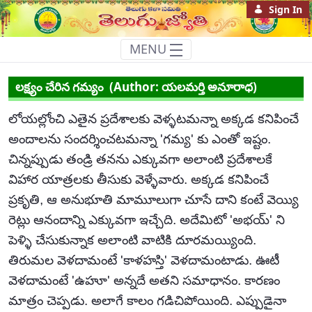
Sign In
MENU
లక్ష్యం చేరిన గమ్యం
లక్ష్యం చేరిన గమ్యం (Author: యలమర్తి అనూరాధ)
లోయల్లోంచి ఎతైన ప్రదేశాలకు వెళ్ళటమన్నా అక్కడ కనిపించే
అందాలను సందర్శించటమన్నా 'గమ్య' కు ఎంతో ఇష్టం.
చిన్నప్పుడు తండ్రి తనను ఎక్కువగా అలాంటి ప్రదేశాలకే
విహార యాత్రలకు తీసుకు వెళ్ళేవారు. అక్కడ కనిపించే
ప్రకృతి, ఆ అనుభూతి మామూలుగా చూసే దాని కంటే వెయ్యి
రెట్లు ఆనందాన్ని ఎక్కువగా ఇచ్చేది. అదేమిటో 'అభయ్' ని
పెళ్ళి చేసుకున్నాక అలాంటి వాటికి దూరమయ్యింది.
తిరుమల వెళదామంటే 'కాళహస్తి' వెళదామంటాడు. ఊటీ
వెళదామంటే 'ఉహూ' అన్నదే అతని సమాధానం. కారణం
మాత్రం చెప్పడు. అలాగే కాలం గడిచిపోయింది. ఎప్పుడైనా