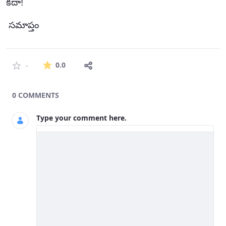
కదా!
సమాప్తం
The average rating is 0 stars out of 5.
0.0
-
0 COMMENTS
Type your comment here.