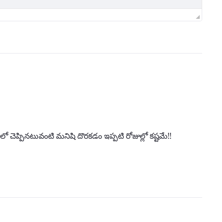
ో చెప్పినటువంటి మనిషి దొరకడం ఇప్పటి రోజుల్లో కష్టమే!!