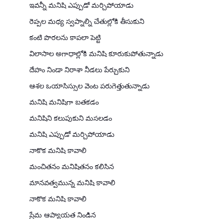
ఇవన్నీ మనిషి ఎప్పుడో మర్చిపోయాడు
రెప్పల మధ్య స్వప్నాల్ని చేతుల్లోకి తీసుకుని
కంటి పొరలను కాపలా పెట్టి
విలాసాల అగాధాల్లోకి మనిషి కూరుకుపోతున్నాడు
దేహం నిండా నిరాశా నీడలు పేర్చుకుని
ఆశల ఒయాసిస్సుల వెంట పరుగెత్తుతున్నాడు
మనిషి మనిషిగా బతకడం
మనిషిని కలుపుకుని మసలడం
మనిషి ఎప్పుడో మర్చిపోయాడు
నాకొక మనిషి కావాలి
మంచితనం మనిషితనం కలిసిన
మానవత్వమున్న మనిషి కావాలి
నాకొక మనిషి కావాలి
ప్రేమ ఆప్యాయత నిండిన