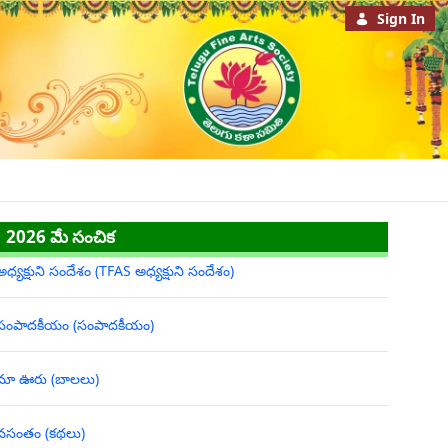
Sign In
2026 మే సంచిక
అధ్యక్షుని సందేశం (TFAS అధ్యక్షుని సందేశం)
సంపాదకీయం (సంపాదకీయం)
మా ఊరు (బాలలు)
వసంతం (కథలు)