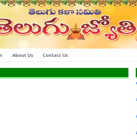
am
About Us
Contact Us