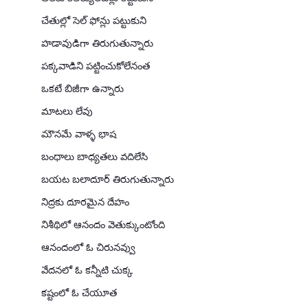
చేతుల్లో సెల్ ఫోన్లు పట్టుకుని
హడావుడిగా తిరుగుతున్నారు
పక్కవాడిని పట్టించుకోలేనంత
ఒకటే బిజీగా ఉన్నారు
మాటలు లేవు
మౌనమే వాళ్ళ భాష
బంధాలు బాధ్యతలు వదిలేసి
బయట బలాదూర్ తిరుగుతున్నారు
నిద్రకు దూరమైన దేహం
నిశీథిలో ఆనందం వెతుక్కుంటోంది
ఆనందంలో ఓ చిరునవ్వు
వేదనలో ఓ కన్నీటి చుక్క
కష్టంలో ఓ చేయూత