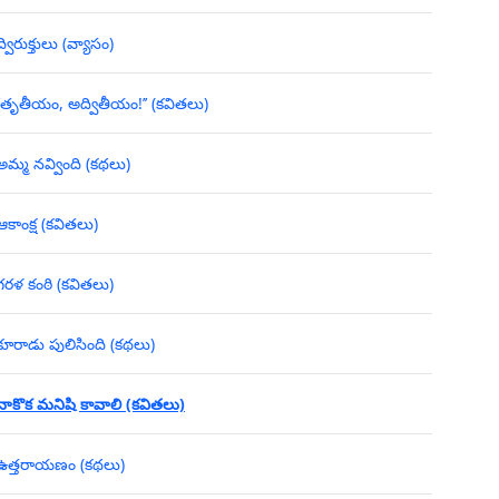
ద్విరుక్తులు (వ్యాసం)
‘‘తృతీయం, అద్వితీయం!’’ (కవితలు)
అమ్మ నవ్వింది (కథలు)
ఆకాంక్ష (కవితలు)
గరళ కంఠి (కవితలు)
కూరాడు పులిసింది (కథలు)
నాకొక మనిషి కావాలి (కవితలు)
ఉత్తరాయణం (కథలు)