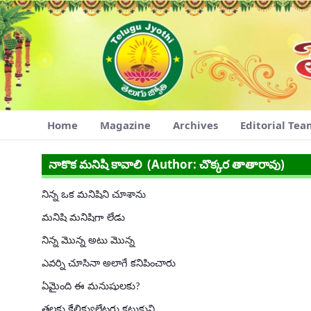
Navigation
Skip to Content
Home
Magazine
Archives
Editorial Te
నాకొక మనిషి కావాలి
నాకొక మనిషి కావాలి (Author: చొక్కర తాతారావు)
నిన్న ఒక మనిషిని చూశాను
మనిషి మనిషిగా లేడు
నిన్న మొన్న అటు మొన్న
ఎవర్ని చూసినా అలాగే కనిపించారు
ఏమైంది ఈ మనుషులకు
?
తలకు కేలిక్యులేటర్లు కట్టుకుని