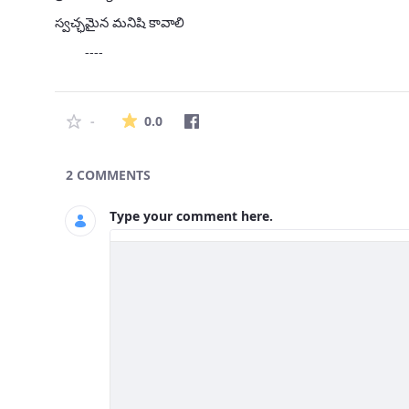
స్వచ్ఛమైన మనిషి కావాలి
----
The average rating is 0 stars out of 5.
0.0
-
2 COMMENTS
Type your comment here.