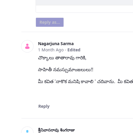
Reply as...
Nagarjuna Sarma
1 Month Ago
-
Edited
చొక్కాలు తాతారావు గారికి,
సాహితీ నమస్సుమాంజలులు!!
మీ కవిత 'నాకొక మనిషి కావాలి ' చదివాను. మీ కవితల
Reply
శ్రీనివాసరావు శింగరాజు