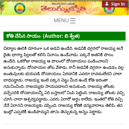
Sign In
MENU
కోతి చేసిన సాయం
కోతి చేసిన సాయం (Author: బి శ్వేత)
చిట్యాల
ఊరికి
దూరంగా
ఒక
అడవి
ఉండేది
అడవికి
దగ్గరలో
రాజయ్య
అనే
.
రైతు
భార్యా
పిల్లలతో
కలిసి
నివాసం
ఉండేవాడు
పక్కనే
అతనికి
పొలం
.
ఉండేది
ఒకరోజు
రాజయ్య
ఆ
పొలంలో
దోసకాయలు
పండించాలని
.
అనుకున్నాడు
దోసకాయల
తోట
వేశాడు
కానీ
అడవికి
దగ్గరగా
ఉండడం
వల్ల
.
.
జంతువులకు
భయపడి
దోసకాయలు
ఏరడానికి
ఎవరూ
రావడంలేదని
చాలా
బాధపడ్డాడు
రాజయ్య
ఇంటి
పక్కన
చెట్టు
మీద
ఉండే
కోతి
ఇదంతా
.
గమనించింది
రాజయ్యకు
సాయపడాలని
అనుకుంది
రాజయ్య
తోటకు
.
.
వచ్చేసరికి
దోసకాయలన్నీ
ఏరి
బస్తాలలో
నింపి
పెట్టింది
రాజయ్య
తోటకు
వచ్చి
.
చూసి
చాలా
ఆశ్చర్యపడ్డాడు
ఎవరు
ఏరారో
అర్థం
కాలేదు
ఇంతలో
కోతి
వచ్చి
.
.
నేనే
ఏరానని
రాజయ్యకు
చెప్పింది
రాజయ్య
కోతికి
ధన్యవాదాలు
తెలిపి
తన
.
,
ఇంట్లో
ఎప్పటికీ
ఉండిపొమ్మని
తాను
తెచ్చుకున్న
అన్నం
పెట్టాడు
.