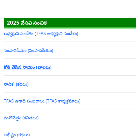
2025 వేసవి సంచిక
అధ్యక్షుని సందేశం (TFAS అధ్యక్షుని సందేశం)
సంపాదకీయం (సంపాదకీయం)
కోతి చేసిన సాయం (బాలలు)
సాధిక! (కథలు)
TFAS ఉగాది సంబరాలు (TFAS కార్యక్రమాలు)
మనోనేత్రం (కవితలు)
అభీష్టం (కథలు)