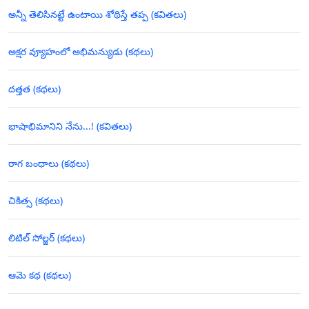
అన్నీ తెలిసినట్టే ఉంటాయి శోథిస్తే తప్ప (కవితలు)
అక్షర వ్యూహంలో అభిమన్యుడు (కథలు)
దత్తత (కథలు)
భాషాభిమానిని నేను...! (కవితలు)
రాగ బంధాలు (కథలు)
చికిత్స (కథలు)
లిటిల్ సోల్జర్ (కథలు)
ఆమె కథ (కథలు)