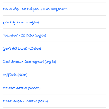
వసంత శోభ - కవి సమ్మేళనం (TFAS కార్యక్రమాలు)
సైడు పక్క పదాలు (వ్యాసం)
'సామెతలు' - 2వ విడత (వ్యాసం)
సైతాన్ ఉరేసుకుంది (కవితలు)
వింత మాటలూ! వింత అర్ధాలూ! (వ్యాసం)
పాత్రోచితం (కథలు)
మా ఊరు మారింది (కవితలు)
మానస మధనం ! గహనం! (కథలు)