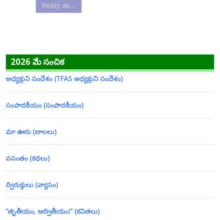
Reply as...
2026 మే సంచిక
అధ్యక్షుని సందేశం (TFAS అధ్యక్షుని సందేశం)
సంపాదకీయం (సంపాదకీయం)
మా ఊరు (బాలలు)
వసంతం (కథలు)
ద్విరుక్తులు (వ్యాసం)
‘‘తృతీయం, అద్వితీయం!’’ (కవితలు)