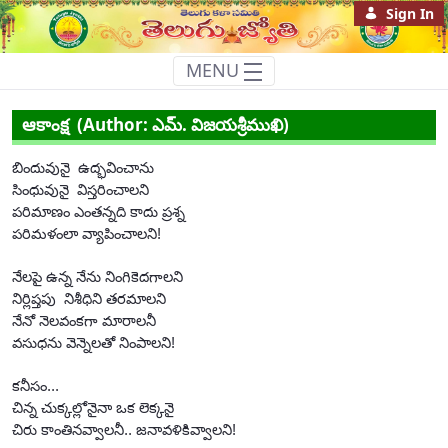
Sign In
MENU
ఆకాంక్ష
ఆకాంక్ష (Author: ఎమ్. విజయశ్రీముఖి)
బిందువునై
ఉద్భవించాను
సింధువునై
విస్తరించాలని
పరిమాణం ఎంతన్నది కాదు ప్రశ్న
పరిమళంలా వ్యాపించాలని!
నేలపై ఉన్న నేను నింగికెదగాలని
నిర్లిప్తపు
నిశీధిని తరమాలని
నేనో నెలవంకగా మారాలనీ
వసుధను వెన్నెలతో నింపాలని!
కనీసం...
చిన్న చుక్కల్లోనైనా ఒక లెక్కనై
చిరు కాంతినవ్వాలనీ.. జనావళికివ్వాలని!