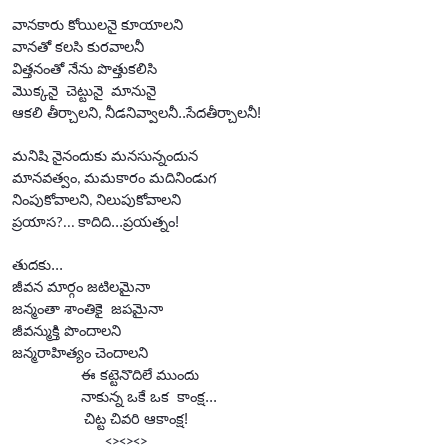
వానకారు కోయిలనై కూయాలని
వానతో కలసి కురవాలనీ
విత్తనంతో నేను పొత్తుకలిసి
మొక్కనై
చెట్టునై
మానునై
ఆకలి తీర్చాలని
నీడనివ్వాలనీ..సేదతీర్చాలనీ!
,
మనిషి నైనందుకు మనసున్నందున
మానవత్వం
మమకారం మదినిండుగ
,
నింపుకోవాలని
నిలుపుకోవాలని
,
ప్రయాస
కాదిది...ప్రయత్నం!
?...
తుదకు...
జీవన మార్గం జటిలమైనా
జన్మంతా శాంతికై
జపమైనా
జీవన్ముక్తి పొందాలని
జన్మరాహిత్యం చెందాలని
ఈ కట్టెనొదిలే ముందు
నాకున్న ఒకే ఒక
కాంక్ష...
చిట్ట చివరి ఆకాంక్ష!
<><><>