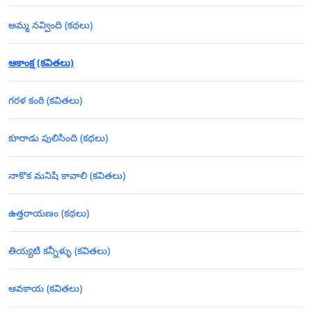
అమ్మ నవ్వింది (కథలు)
ఆకాంక్ష (కవితలు)
గరళ కంఠి (కవితలు)
కూరాడు పులిసింది (కథలు)
నాకొక మనిషి కావాలి (కవితలు)
ఉత్తరాయణం (కథలు)
తియ్యటి కన్నీళ్ళు (కవితలు)
ఆవకాయ (కవితలు)